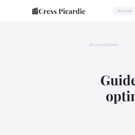
📰
Cress Picardie
Accueil
Accueil
›
Seniors
Guide
opti