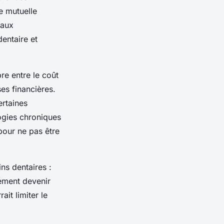
e mutuelle
 aux
dentaire et
bre entre le coût
ses financières.
ertaines
ogies chroniques
 pour ne pas être
ins dentaires :
ement devenir
it limiter le