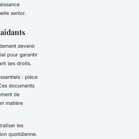
naissance
elle senior.
 aidants
idement devenir
el pour garantir
nt ses droits.
sentiels : pièce
t. Ces documents
ement de
 en matière
raliser les
ion quotidienne.