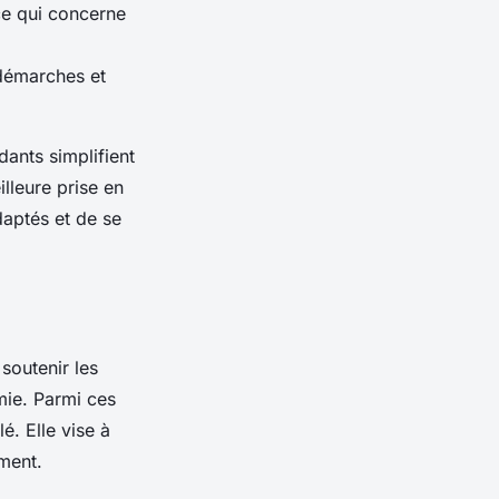
ce qui concerne
 démarches et
ants simplifient
illeure prise en
daptés et de se
soutenir les
omie. Parmi ces
é. Elle vise à
ement.