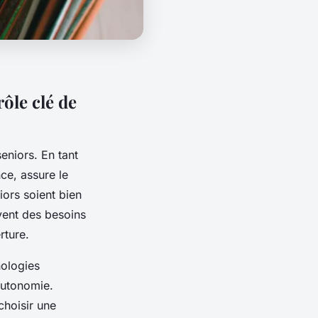
ôle clé de
seniors. En tant
nce, assure le
iors soient bien
uvent des besoins
rture.
hologies
’autonomie.
choisir une