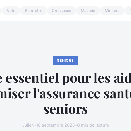
Actu
Bien-etre
Grossesse
Maladie
Minceur
SENIORS
 essentiel pour les aid
miser l'assurance sant
seniors
Julien
•
18 septembre 2025
•
8 min de lecture